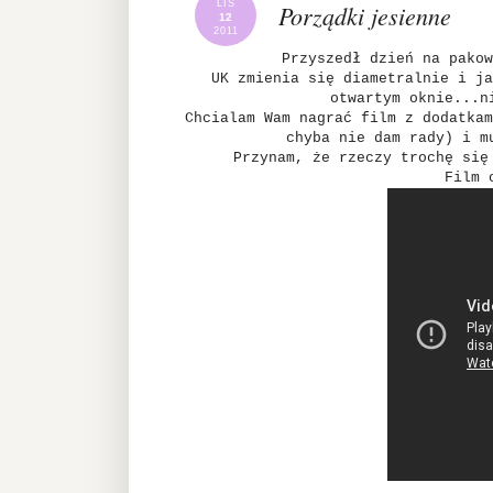
LIS
Porządki jesienne
12
2011
Przyszedł dzień na pakow
UK zmienia się diametralnie i ja
otwartym oknie...n
Chcialam Wam nagrać film z dodatkam
chyba nie dam rady) i m
Przynam, że rzeczy trochę się
Film 