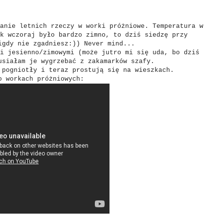
anie letnich rzeczy w worki próżniowe. Temperatura w
k wczoraj było bardzo zimno, to dziś siedzę przy
igdy nie zgadniesz:)) Never mind...
i jesienno/zimowymi (może jutro mi się uda, bo dziś
usiałam je wygrzebać z zakamarków szafy.
 pogniotły i teraz prostują się na wieszkach.
o workach próżniowych: