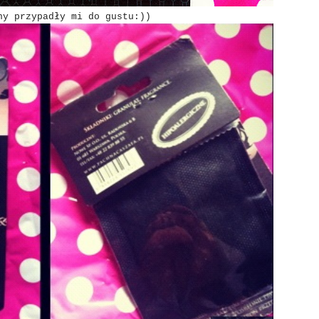
y przypadły mi do gustu:))