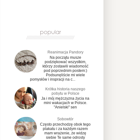
Reanimacja Pandory
Na początu musze
podziękować wszystkim,
którzy zostawili wiadomość
pod poprzednim postem:)
Podsunęliście mi wiele
pomysłów i inspracji na c...
Krótka historia naszego
pobytu w Polsce
Ja i mój mężczyzna życia na
mini wakacjach w Polsce.
"Anielski" sen
Sobowtór
Często przechodzę obok tego
plakatu i za każdym razem
mam wrażenie, że widzę
siebie Te same odrosty